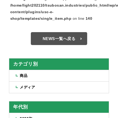
/home/light202110/tsubosan.industries/public_html/wp/
content/plugins/usc-e-
shop/templates/single_item.php
on line
140
NEWS一覧へ戻る
カテゴリ別
商品
メディア
年代別