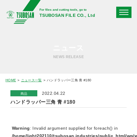
For files and cutting tools, go to
TSUBOSAN FILE CO., Ltd
ニュース
NEWS RELEASE
HOME
ニュース一覧
ハンドラッパー三角 青 #180
2022.04.22
商品
ハンドラッパー三角 青 #180
Warning
: Invalid argument supplied for foreach() in
/home/light202110/tsubosan.industries/public_html/wp/