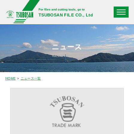
For files and cutting tools, go to
TSUBOSAN FILE CO., Ltd
ニュース
NEWS RELEASE
HOME
ニュース一覧