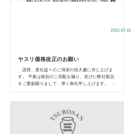
2022.07.01
ヤスリ価格改正のお願い
謹啓、貴社益々のご清栄の段大慶に存じ上げま
す。 平素は格別のご高配を賜り、並びに弊社製品
をご愛顧賜りまして、厚く御礼申し上げます。
さて弊社におきましては、製造現場の省力化・合
理化を長期に渡って推進して販売価格の安定化に
努めて参りました。 しかしながら、ヤスリ製造関
連企業の廃業もしくはその企業の職人の高齢化等
に伴い、自社生産によるコストアップが避けられ
なくなりました。 弊社は更