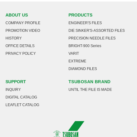
ABOUT US
PRODUCTS
COMPANY PROFILE
ENGINEER'S FILES
PROMOTION VIDEO
DIE SINKER'S-ASSORTED FILES
HISTORY
PRECISION NEEDLE FILES
OFFICE DETAILS
BRIGHT-900 Series
PRIVACY POLICY
VARIT
EXTREME
DIAMOND FILES
SUPPORT
TSUBOSAN BRAND
INQUIRY
UNTIL THE FILE IS MADE
DIGITAL CATALOG
LEAFLET CATALOG