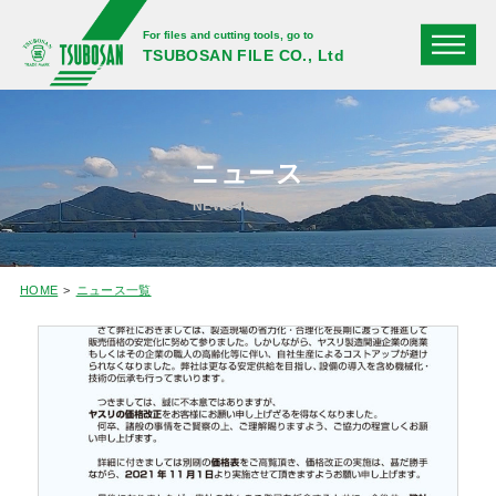
For files and cutting tools, go to
TSUBOSAN FILE CO., Ltd
ニュース
NEWS RELEASE
HOME
ニュース一覧