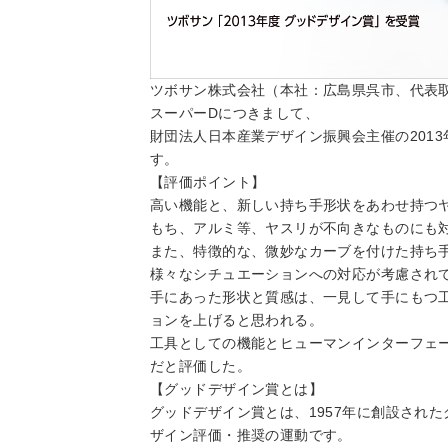
ツボサン株式会社（本社：広島県呉市、代表取
スーパーDにつきまして、
財団法人日本産業デザイン振興会主催の201
す。
【評価ポイント】
高い機能と、新しい持ち手形状をあわせ持つ
もち、アルミ等、ヤスリが不向きなものにも
また、特徴的な、微妙なカーブを付けた持ち
様々なシチュエーションへの対応が考慮され
手にあった形状と質感は、一見して手にもつ
ョンを上げると思われる。
工具としての機能とヒューマンインターフェ
だと評価した。
【グッドデザイン賞とは】
グッドデザイン賞とは、1957年に創設され
ザイン評価・推奨の運動です。