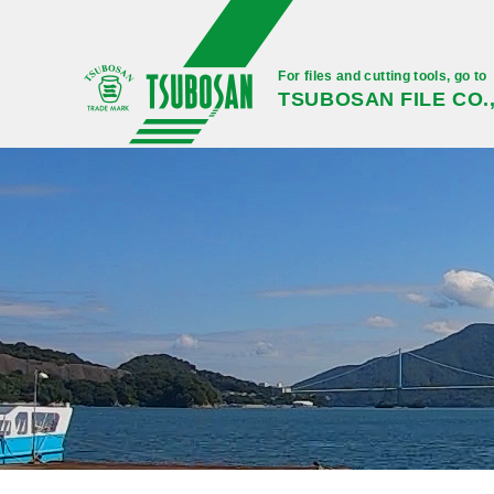
For files and cutting tools, go to
TSUBOSAN FILE CO.,